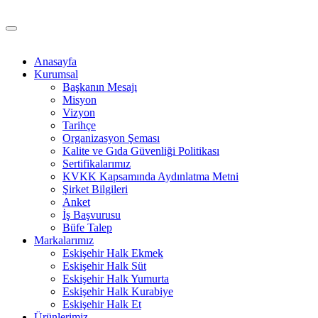
Anasayfa
Kurumsal
Başkanın Mesajı
Misyon
Vizyon
Tarihçe
Organizasyon Şeması
Kalite ve Gıda Güvenliği Politikası
Sertifikalarımız
KVKK Kapsamında Aydınlatma Metni
Şirket Bilgileri
Anket
İş Başvurusu
Büfe Talep
Markalarımız
Eskişehir Halk Ekmek
Eskişehir Halk Süt
Eskişehir Halk Yumurta
Eskişehir Halk Kurabiye
Eskişehir Halk Et
Ürünlerimiz