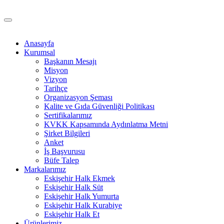
Anasayfa
Kurumsal
Başkanın Mesajı
Misyon
Vizyon
Tarihçe
Organizasyon Şeması
Kalite ve Gıda Güvenliği Politikası
Sertifikalarımız
KVKK Kapsamında Aydınlatma Metni
Şirket Bilgileri
Anket
İş Başvurusu
Büfe Talep
Markalarımız
Eskişehir Halk Ekmek
Eskişehir Halk Süt
Eskişehir Halk Yumurta
Eskişehir Halk Kurabiye
Eskişehir Halk Et
Ürünlerimiz