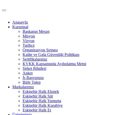
Anasayfa
Kurumsal
Başkanın Mesajı
Misyon
Vizyon
Tarihçe
Organizasyon Şeması
Kalite ve Gıda Güvenliği Politikası
Sertifikalarımız
KVKK Kapsamında Aydınlatma Metni
Şirket Bilgileri
Anket
İş Başvurusu
Büfe Talep
Markalarımız
Eskişehir Halk Ekmek
Eskişehir Halk Süt
Eskişehir Halk Yumurta
Eskişehir Halk Kurabiye
Eskişehir Halk Et
Ürünlerimiz