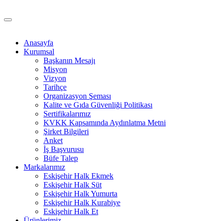
Anasayfa
Kurumsal
Başkanın Mesajı
Misyon
Vizyon
Tarihçe
Organizasyon Şeması
Kalite ve Gıda Güvenliği Politikası
Sertifikalarımız
KVKK Kapsamında Aydınlatma Metni
Şirket Bilgileri
Anket
İş Başvurusu
Büfe Talep
Markalarımız
Eskişehir Halk Ekmek
Eskişehir Halk Süt
Eskişehir Halk Yumurta
Eskişehir Halk Kurabiye
Eskişehir Halk Et
Ürünlerimiz