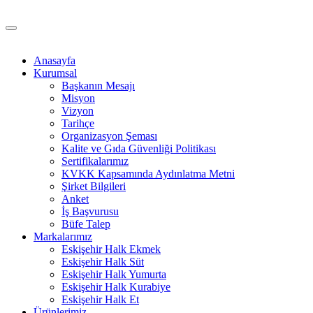
Anasayfa
Kurumsal
Başkanın Mesajı
Misyon
Vizyon
Tarihçe
Organizasyon Şeması
Kalite ve Gıda Güvenliği Politikası
Sertifikalarımız
KVKK Kapsamında Aydınlatma Metni
Şirket Bilgileri
Anket
İş Başvurusu
Büfe Talep
Markalarımız
Eskişehir Halk Ekmek
Eskişehir Halk Süt
Eskişehir Halk Yumurta
Eskişehir Halk Kurabiye
Eskişehir Halk Et
Ürünlerimiz