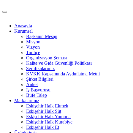
Anasayfa
Kurumsal
Başkanın Mesajı
Misyon
Vizyon
Tarihçe
Organizasyon Şeması
Kalite ve Gıda Güvenliği Politikası
Sertifikalarımız
KVKK Kapsamında Aydınlatma Metni
Şirket Bilgileri
Anket
İş Başvurusu
Büfe Talep
Markalarımız
Eskişehir Halk Ekmek
Eskişehir Halk Süt
Eskişehir Halk Yumurta
Eskişehir Halk Kurabiye
Eskişehir Halk Et
Ürünlerimiz