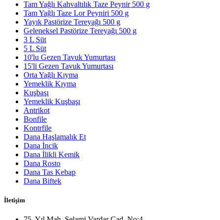
Tam Yağlı Kahvaltılık Taze Peynir 500 g
Tam Yağlı Taze Lor Peyniri 500 g
Yayık Pastörize Tereyağı 500 g
Geleneksel Pastörize Tereyağı 500 g
3 L Süt
5 L Süt
10'lu Gezen Tavuk Yumurtası
15'li Gezen Tavuk Yumurtası
Orta Yağlı Kıyma
Yemeklik Kıyma
Kuşbaşı
Yemeklik Kuşbaşı
Antrikot
Bonfile
Kontrfile
Dana Haşlamalık Et
Dana İncik
Dana İlikli Kemik
Dana Rosto
Dana Tas Kebap
Dana Biftek
İletişim
75. Yıl Mah. Selami Vardar Cad. No:4