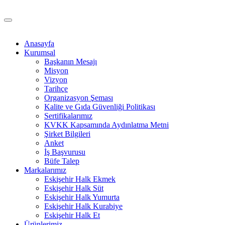
Anasayfa
Kurumsal
Başkanın Mesajı
Misyon
Vizyon
Tarihçe
Organizasyon Şeması
Kalite ve Gıda Güvenliği Politikası
Sertifikalarımız
KVKK Kapsamında Aydınlatma Metni
Şirket Bilgileri
Anket
İş Başvurusu
Büfe Talep
Markalarımız
Eskişehir Halk Ekmek
Eskişehir Halk Süt
Eskişehir Halk Yumurta
Eskişehir Halk Kurabiye
Eskişehir Halk Et
Ürünlerimiz