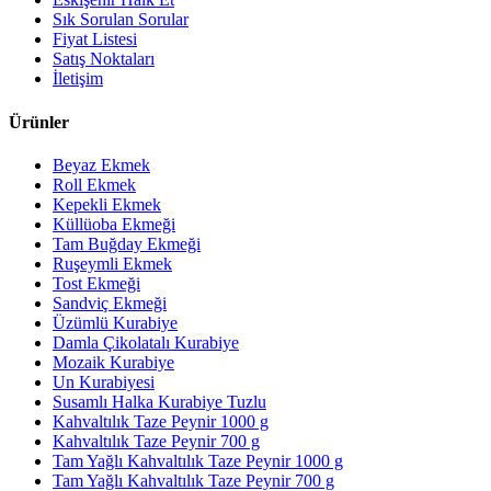
Sık Sorulan Sorular
Fiyat Listesi
Satış Noktaları
İletişim
Ürünler
Beyaz Ekmek
Roll Ekmek
Kepekli Ekmek
Küllüoba Ekmeği
Tam Buğday Ekmeği
Ruşeymli Ekmek
Tost Ekmeği
Sandviç Ekmeği
Üzümlü Kurabiye
Damla Çikolatalı Kurabiye
Mozaik Kurabiye
Un Kurabiyesi
Susamlı Halka Kurabiye Tuzlu
Kahvaltılık Taze Peynir 1000 g
Kahvaltılık Taze Peynir 700 g
Tam Yağlı Kahvaltılık Taze Peynir 1000 g
Tam Yağlı Kahvaltılık Taze Peynir 700 g