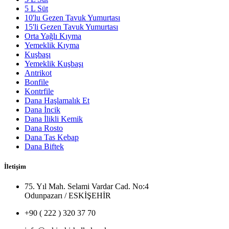
5 L Süt
10'lu Gezen Tavuk Yumurtası
15'li Gezen Tavuk Yumurtası
Orta Yağlı Kıyma
Yemeklik Kıyma
Kuşbaşı
Yemeklik Kuşbaşı
Antrikot
Bonfile
Kontrfile
Dana Haşlamalık Et
Dana İncik
Dana İlikli Kemik
Dana Rosto
Dana Tas Kebap
Dana Biftek
İletişim
75. Yıl Mah. Selami Vardar Cad. No:4
Odunpazarı / ESKİŞEHİR
+90 ( 222 ) 320 37 70