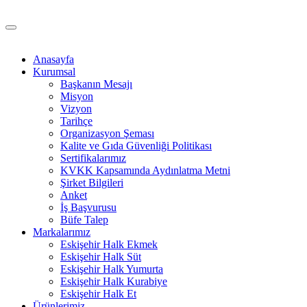
Anasayfa
Kurumsal
Başkanın Mesajı
Misyon
Vizyon
Tarihçe
Organizasyon Şeması
Kalite ve Gıda Güvenliği Politikası
Sertifikalarımız
KVKK Kapsamında Aydınlatma Metni
Şirket Bilgileri
Anket
İş Başvurusu
Büfe Talep
Markalarımız
Eskişehir Halk Ekmek
Eskişehir Halk Süt
Eskişehir Halk Yumurta
Eskişehir Halk Kurabiye
Eskişehir Halk Et
Ürünlerimiz