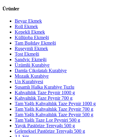
Ürünler
Beyaz Ekmek
Roll Ekmek
Kepekli Ekmek
Küllüoba Ekmeği
Tam Buğday Ekmeği
Ruşeymli Ekmek
Tost Ekmeği
Sandviç Ekmeği
Üzümlü Kurabiye
Damla Çikolatalı Kurabiye
Mozaik Kurabiye
Un Kurabiyesi
Susamlı Halka Kurabiye Tuzlu
Kahvaltılık Taze Peynir 1000 g
Kahvaltılık Taze Peynir 700 g
Tam Yağlı Kahvaltılık Taze Peynir 1000 g
Tam Yağlı Kahvaltılık Taze Peynir 700 g
Tam Yağlı Kahvaltılık Taze Peynir 500 g
Tam Yağlı Taze Lor Peyniri 500 g
Yayık Pastörize Tereyağı 500 g
Geleneksel Pastörize Tereyağı 500 g
3 L Süt