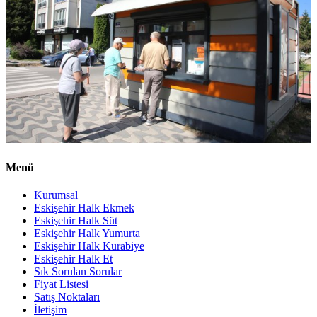
Menü
Kurumsal
Eskişehir Halk Ekmek
Eskişehir Halk Süt
Eskişehir Halk Yumurta
Eskişehir Halk Kurabiye
Eskişehir Halk Et
Sık Sorulan Sorular
Fiyat Listesi
Satış Noktaları
İletişim