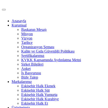
Anasayfa
Kurumsal
Başkanın Mesajı
Misyon
Vizyon
Tarihçe
Organizasyon Şeması
Kalite ve Gıda Güvenliği Politikası
Sertifikalarımız
KVKK Kapsamında Aydınlatma Metni
Şirket Bilgileri
Anket
İş Başvurusu
Büfe Talep
Markalarımız
Eskişehir Halk Ekmek
Eskişehir Halk Süt
Eskişehir Halk Yumurta
Eskişehir Halk Kurabiye
Eskişehir Halk Et
Ürünlerimiz