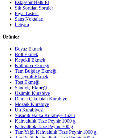
Eskişehir Halk Et
Sık Sorulan Sorular
Fiyat Listesi
Satış Noktaları
İletişim
Ürünler
Beyaz Ekmek
Roll Ekmek
Kepekli Ekmek
Küllüoba Ekmeği
Tam Buğday Ekmeği
Ruşeymli Ekmek
Tost Ekmeği
Sandviç Ekmeği
Üzümlü Kurabiye
Damla Çikolatalı Kurabiye
Mozaik Kurabiye
Un Kurabiyesi
Susamlı Halka Kurabiye Tuzlu
Kahvaltılık Taze Peynir 1000 g
Kahvaltılık Taze Peynir 700 g
Tam Yağlı Kahvaltılık Taze Peynir 1000 g
Tam Yağlı Kahvaltılık Taze Peynir 700 g