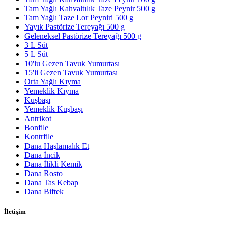
Tam Yağlı Kahvaltılık Taze Peynir 500 g
Tam Yağlı Taze Lor Peyniri 500 g
Yayık Pastörize Tereyağı 500 g
Geleneksel Pastörize Tereyağı 500 g
3 L Süt
5 L Süt
10'lu Gezen Tavuk Yumurtası
15'li Gezen Tavuk Yumurtası
Orta Yağlı Kıyma
Yemeklik Kıyma
Kuşbaşı
Yemeklik Kuşbaşı
Antrikot
Bonfile
Kontrfile
Dana Haşlamalık Et
Dana İncik
Dana İlikli Kemik
Dana Rosto
Dana Tas Kebap
Dana Biftek
İletişim