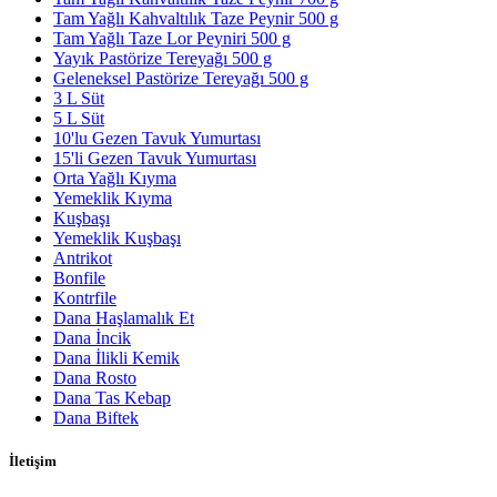
Tam Yağlı Kahvaltılık Taze Peynir 500 g
Tam Yağlı Taze Lor Peyniri 500 g
Yayık Pastörize Tereyağı 500 g
Geleneksel Pastörize Tereyağı 500 g
3 L Süt
5 L Süt
10'lu Gezen Tavuk Yumurtası
15'li Gezen Tavuk Yumurtası
Orta Yağlı Kıyma
Yemeklik Kıyma
Kuşbaşı
Yemeklik Kuşbaşı
Antrikot
Bonfile
Kontrfile
Dana Haşlamalık Et
Dana İncik
Dana İlikli Kemik
Dana Rosto
Dana Tas Kebap
Dana Biftek
İletişim