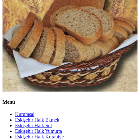
Menü
Kurumsal
Eskişehir Halk Ekmek
Eskişehir Halk Süt
Eskişehir Halk Yumurta
Eskişehir Halk Kurabiye