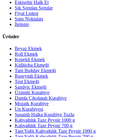
Eskişehir Halk Et
Sık Sorulan Sorular
Fiyat Listesi
Satış Noktaları
İletişim
Ürünler
Beyaz Ekmek
Roll Ekmek
Kepekli Ekmek
Küllüoba Ekmeği
Tam Buğday Ekmeği
Ruşeymli Ekmek
Tost Ekmeği
Sandviç Ekmeği
Üzümlü Kurabiye
Damla Çikolatalı Kurabiye
Mozaik Kurabiye
Un Kurabiyesi
Susamlı Halka Kurabiye Tuzlu
Kahvaltılık Taze Peynir 1000 g
Kahvaltılık Taze Peynir 700 g
Tam Yağlı Kahvaltılık Taze Peynir 1000 g
Tam Yağlı Kahvaltılık Taze Peynir 700 g