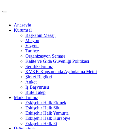
Anasayfa
Kurumsal
Başkanın Mesajı
Misyon
Vizyon
Tarihçe
Organizasyon Şeması
Kalite ve Gıda Güvenliği Politikası
Sertifikalarımız
KVKK Kapsamında Aydınlatma Metni
Şirket Bilgileri
Anket
İş Başvurusu
Büfe Talep
Markalarımız
Eskişehir Halk Ekmek
Eskişehir Halk Süt
Eskişehir Halk Yumurta
Eskişehir Halk Kurabiye
Eskişehir Halk Et
Ürünlerimiz