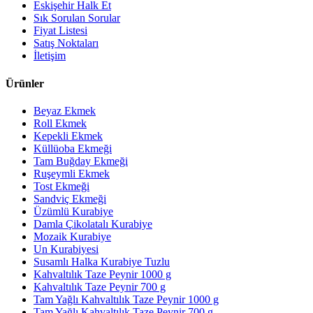
Eskişehir Halk Et
Sık Sorulan Sorular
Fiyat Listesi
Satış Noktaları
İletişim
Ürünler
Beyaz Ekmek
Roll Ekmek
Kepekli Ekmek
Küllüoba Ekmeği
Tam Buğday Ekmeği
Ruşeymli Ekmek
Tost Ekmeği
Sandviç Ekmeği
Üzümlü Kurabiye
Damla Çikolatalı Kurabiye
Mozaik Kurabiye
Un Kurabiyesi
Susamlı Halka Kurabiye Tuzlu
Kahvaltılık Taze Peynir 1000 g
Kahvaltılık Taze Peynir 700 g
Tam Yağlı Kahvaltılık Taze Peynir 1000 g
Tam Yağlı Kahvaltılık Taze Peynir 700 g