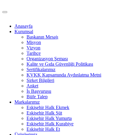
Anasayfa
Kurumsal
Başkanın Mesajı
Misyon
Vizyon
Tarihçe
Organizasyon Şeması
Kalite ve Gıda Güvenliği Politikası
Sertifikalarımız
KVKK Kapsamında Aydınlatma Metni
Şirket Bilgileri
Anket
İş Başvurusu
Büfe Talep
Markalarımız
Eskişehir Halk Ekmek
Eskişehir Halk Süt
Eskişehir Halk Yumurta
Eskişehir Halk Kurabiye
Eskişehir Halk Et
Ürünlerimiz