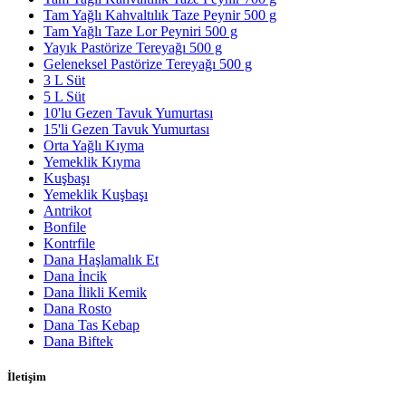
Tam Yağlı Kahvaltılık Taze Peynir 500 g
Tam Yağlı Taze Lor Peyniri 500 g
Yayık Pastörize Tereyağı 500 g
Geleneksel Pastörize Tereyağı 500 g
3 L Süt
5 L Süt
10'lu Gezen Tavuk Yumurtası
15'li Gezen Tavuk Yumurtası
Orta Yağlı Kıyma
Yemeklik Kıyma
Kuşbaşı
Yemeklik Kuşbaşı
Antrikot
Bonfile
Kontrfile
Dana Haşlamalık Et
Dana İncik
Dana İlikli Kemik
Dana Rosto
Dana Tas Kebap
Dana Biftek
İletişim