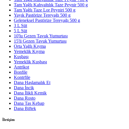
Tam Yağlı Kahvaltılık Taze Peynir 500 g
Tam Yağlı Taze Lor Peyniri 500 g
Yayık Pastörize Tereyağı 500 g
Geleneksel Pastörize Tereyağı 500 g
3 L Süt
5 L Süt
10'lu Gezen Tavuk Yumurtası
15'li Gezen Tavuk Yumurtası
Orta Yağlı Kıyma
Yemeklik Kıyma
Kuşbaşı
Yemeklik Kuşbaşı
Antrikot
Bonfile
Kontrfile
Dana Haşlamalık Et
Dana İncik
Dana İlikli Kemik
Dana Rosto
Dana Tas Kebap
Dana Biftek
İletişim