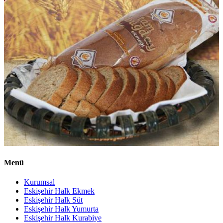
Menü
Kurumsal
Eskişehir Halk Ekmek
Eskişehir Halk Süt
Eskişehir Halk Yumurta
Eskişehir Halk Kurabiye