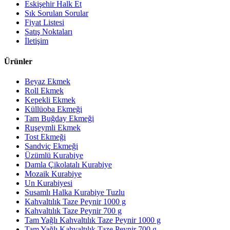
Eskişehir Halk Et
Sık Sorulan Sorular
Fiyat Listesi
Satış Noktaları
İletişim
Ürünler
Beyaz Ekmek
Roll Ekmek
Kepekli Ekmek
Küllüoba Ekmeği
Tam Buğday Ekmeği
Ruşeymli Ekmek
Tost Ekmeği
Sandviç Ekmeği
Üzümlü Kurabiye
Damla Çikolatalı Kurabiye
Mozaik Kurabiye
Un Kurabiyesi
Susamlı Halka Kurabiye Tuzlu
Kahvaltılık Taze Peynir 1000 g
Kahvaltılık Taze Peynir 700 g
Tam Yağlı Kahvaltılık Taze Peynir 1000 g
Tam Yağlı Kahvaltılık Taze Peynir 700 g