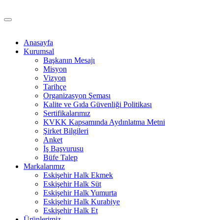
Anasayfa
Kurumsal
Başkanın Mesajı
Misyon
Vizyon
Tarihçe
Organizasyon Şeması
Kalite ve Gıda Güvenliği Politikası
Sertifikalarımız
KVKK Kapsamında Aydınlatma Metni
Şirket Bilgileri
Anket
İş Başvurusu
Büfe Talep
Markalarımız
Eskişehir Halk Ekmek
Eskişehir Halk Süt
Eskişehir Halk Yumurta
Eskişehir Halk Kurabiye
Eskişehir Halk Et
Ürünlerimiz