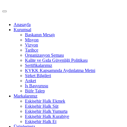
Anasayfa
Kurumsal
Başkanın Mesajı
Misyon
Vizyon
Tarihçe
Organizasyon Şeması
Kalite ve Gıda Güvenliği Politikası
Sertifikalarımız
KVKK Kapsamında Aydınlatma Metni
Şirket Bilgileri
Anket
İş Başvurusu
Büfe Talep
Markalarımız
Eskişehir Halk Ekmek
Eskişehir Halk Süt
Eskişehir Halk Yumurta
Eskişehir Halk Kurabiye
Eskişehir Halk Et
Ürünlerimiz