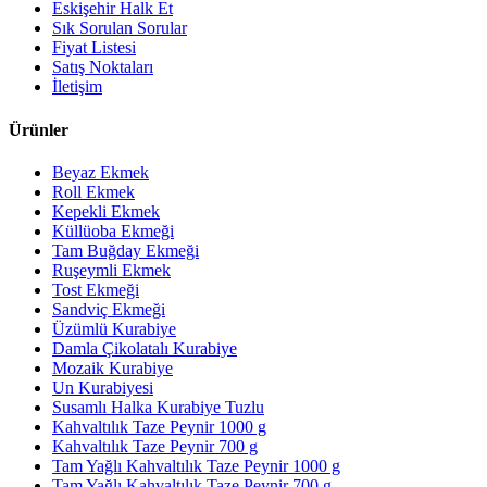
Eskişehir Halk Et
Sık Sorulan Sorular
Fiyat Listesi
Satış Noktaları
İletişim
Ürünler
Beyaz Ekmek
Roll Ekmek
Kepekli Ekmek
Küllüoba Ekmeği
Tam Buğday Ekmeği
Ruşeymli Ekmek
Tost Ekmeği
Sandviç Ekmeği
Üzümlü Kurabiye
Damla Çikolatalı Kurabiye
Mozaik Kurabiye
Un Kurabiyesi
Susamlı Halka Kurabiye Tuzlu
Kahvaltılık Taze Peynir 1000 g
Kahvaltılık Taze Peynir 700 g
Tam Yağlı Kahvaltılık Taze Peynir 1000 g
Tam Yağlı Kahvaltılık Taze Peynir 700 g