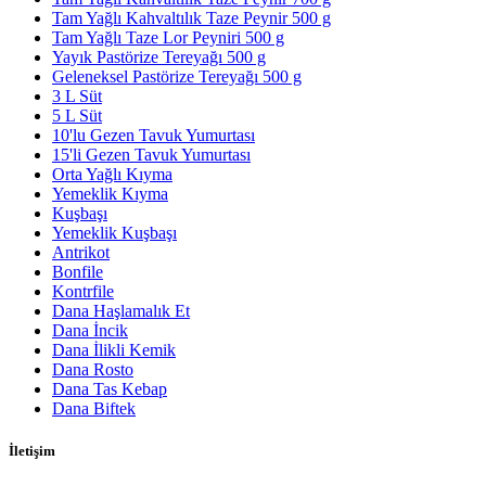
Tam Yağlı Kahvaltılık Taze Peynir 500 g
Tam Yağlı Taze Lor Peyniri 500 g
Yayık Pastörize Tereyağı 500 g
Geleneksel Pastörize Tereyağı 500 g
3 L Süt
5 L Süt
10'lu Gezen Tavuk Yumurtası
15'li Gezen Tavuk Yumurtası
Orta Yağlı Kıyma
Yemeklik Kıyma
Kuşbaşı
Yemeklik Kuşbaşı
Antrikot
Bonfile
Kontrfile
Dana Haşlamalık Et
Dana İncik
Dana İlikli Kemik
Dana Rosto
Dana Tas Kebap
Dana Biftek
İletişim