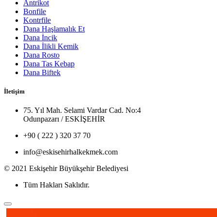
Antrikot
Bonfile
Kontrfile
Dana Haşlamalık Et
Dana İncik
Dana İlikli Kemik
Dana Rosto
Dana Tas Kebap
Dana Biftek
İletişim
75. Yıl Mah. Selami Vardar Cad. No:4
Odunpazarı / ESKİŞEHİR
+90 ( 222 ) 320 37 70
info@eskisehirhalkekmek.com
© 2021 Eskişehir Büyükşehir Belediyesi
Tüm Hakları Saklıdır.