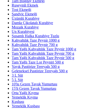
Tam Buğday Ekmeği
Ruşeymli Ekmek
Tost Ekmeği
Sandviç Ekmeği
Üzümlü Kurabiye
Damla Çikolatalı Kurabiye
Mozaik Kurabiye
Un Kurabiyesi
Susamlı Halka Kurabiye Tuzlu
Kahvaltılık Taze Peynir 1000 g
Kahvaltılık Taze Peynir 700 g
Tam Yağlı Kahvaltılık Taze Peynir 1000 g
Tam Yağlı Kahvaltılık Taze Peynir 700 g
Tam Yağlı Kahvaltılık Taze Peynir 500 g
Tam Yağlı Taze Lor Peyniri 500 g
Yayık Pastörize Tereyağı 500 g
Geleneksel Pastörize Tereyağı 500 g
3 L Süt
5 L Süt
10'lu Gezen Tavuk Yumurtası
15'li Gezen Tavuk Yumurtası
Orta Yağlı Kıyma
Yemeklik Kıyma
Kuşbaşı
Yemeklik Kuşbaşı